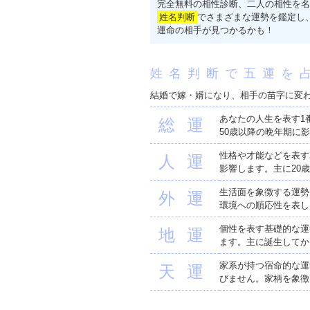
完全無料の相性診断、二人の相性を名
姓名判断
でさまざまな運勢を鑑定し
運命の相手が見つかるかも！
姓名判断で五運を
結婚で嫁・婿になり、相手の苗字に変
あなたの人生を表す1
総運
50歳以降の晩年期に
性格や才能などを表す
人運
影響します。主に20
生活面を象徴する運勢
外運
環境への順応性を表し
個性を表す基礎的な運
地運
ます。主に誕生してか
家系が持つ宿命的な運
天運
びません。家柄を象徴