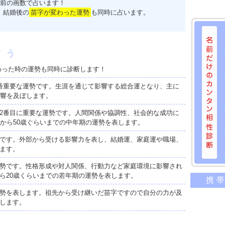
前の画数で占います！
、結婚後の
苗字が変わった運勢
も同時に占います。
占う
わった時の運勢も同時に診断します！
番重要な運勢です。生涯を通じて影響する総合運となり、主に
影響を及ぼします。
2番目に重要な運勢です。人間関係や協調性、社会的な成功に
歳から50歳ぐらいまでの中年期の運勢を表します。
です。外部から受ける影響力を表し、結婚運、家庭運や職場、
ます。
勢です。性格形成や対人関係、行動力など家庭環境に影響され
名前だけ
ら20歳くらいまでの若年期の運勢を表します。
携
意外に
勢を表します。祖先から受け継いだ苗字ですので自分の力が及
二人の
します。
相性の
相手の