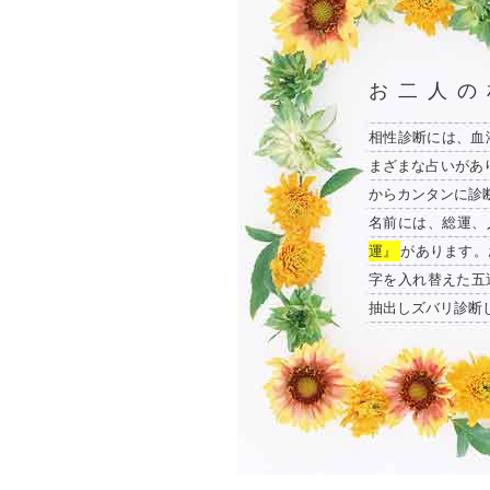
お二人の
相性診断には、血
まざまな占いがあ
からカンタンに診
名前には、総運、
運』
があります。
字を入れ替えた五
抽出しズバリ診断