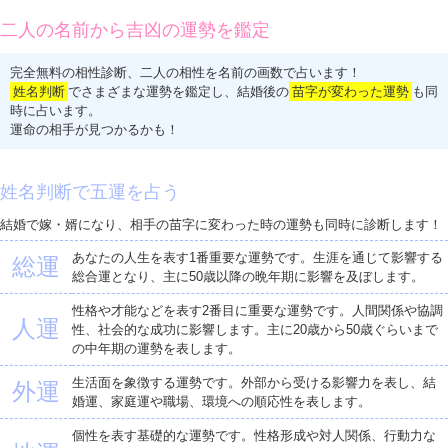
二人の名前から吉凶の運勢を鑑定
完全無料の相性診断、二人の相性を名前の画数で占います！
姓名判断
でさまざまな運勢を鑑定し、結婚後の
苗字が変わった運勢
も同
時に占います。
運命の相手が見つかるかも！
姓名判断で五運を占う
結婚で嫁・婿になり、相手の苗字に変わった時の運勢も同時に診断します！
あなたの人生を表す1番重要な運勢です。生涯を通じて影響する
総運
総合運となり、主に50歳以降の晩年期に影響を及ぼします。
性格や才能などを表す2番目に重要な運勢です。人間関係や協調
人運
性、社会的な成功に影響します。主に20歳から50歳ぐらいまで
の中年期の運勢を表します。
生活面を象徴する運勢です。外部から受ける影響力を表し、結
外運
婚運、家庭運や職場、環境への順応性を表します。
個性を表す基礎的な運勢です。性格形成や対人関係、行動力な