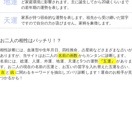
地運
ど家庭環境に影響されます。主に誕生してから20歳くらいまで
の若年期の運勢を表します。
家系が持つ宿命的な運勢を表します。祖先から受け継いだ苗字
天運
ですので自分の力が及びません。家柄を象徴します。
お二人の相性はバッチリ！？
相性診断には、血液型や生年月日、四柱推命、占星術などさまざまな占いが
ありますが、当サイトはお二人の
名前の画数
からカンタンに診断します。
名前には、総運、人運、外運、地運、天運と5つの運勢
『五運』
がありま
す。お二人の現在の名前の五運と、お互いの苗字を入れ替えた五運を占い、
吉
と
凶
に関わるキーワードを抽出しズバリ診断します！運命のお相手が見
つかるかも！