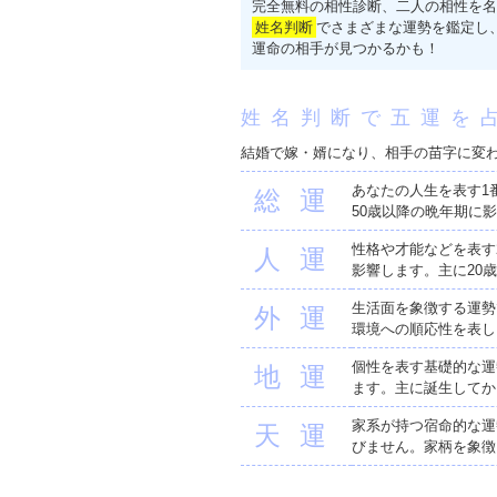
完全無料の相性診断、二人の相性を名
姓名判断
でさまざまな運勢を鑑定し
運命の相手が見つかるかも！
姓名判断で五運を
結婚で嫁・婿になり、相手の苗字に変
あなたの人生を表す1
総運
50歳以降の晩年期に
性格や才能などを表す
人運
影響します。主に20
生活面を象徴する運勢
外運
環境への順応性を表し
個性を表す基礎的な運
地運
ます。主に誕生してか
家系が持つ宿命的な運
天運
びません。家柄を象徴