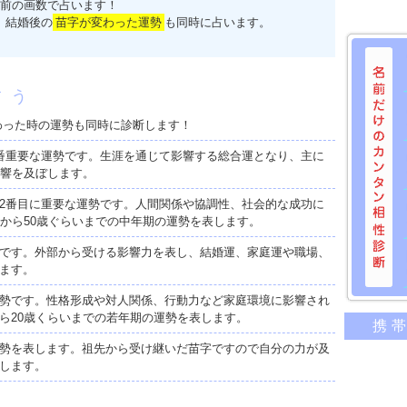
前の画数で占います！
、結婚後の
苗字が変わった運勢
も同時に占います。
占う
わった時の運勢も同時に診断します！
番重要な運勢です。生涯を通じて影響する総合運となり、主に
影響を及ぼします。
2番目に重要な運勢です。人間関係や協調性、社会的な成功に
歳から50歳ぐらいまでの中年期の運勢を表します。
です。外部から受ける影響力を表し、結婚運、家庭運や職場、
ます。
勢です。性格形成や対人関係、行動力など家庭環境に影響され
名前だけ
ら20歳くらいまでの若年期の運勢を表します。
携
意外に
勢を表します。祖先から受け継いだ苗字ですので自分の力が及
二人の
します。
相性の
相手の