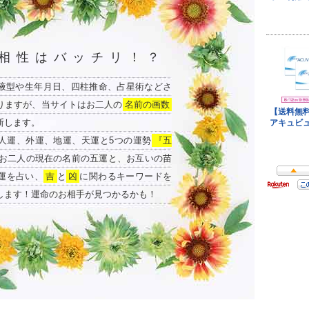
相性はバッチリ！？
液型や生年月日、四柱推命、占星術などさ
りますが、当サイトはお二人の
名前の画数
断します。
人運、外運、地運、天運と5つの運勢
『五
お二人の現在の名前の五運と、お互いの苗
運を占い、
吉
と
凶
に関わるキーワードを
します！運命のお相手が見つかるかも！