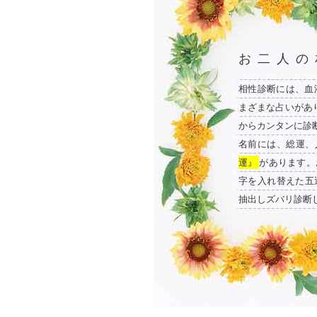
お二人の
相性診断には、血
まざまな占いがあ
からカンタンに診
名前には、総運、
運』
があります。
字を入れ替えた五
抽出しズバリ診断