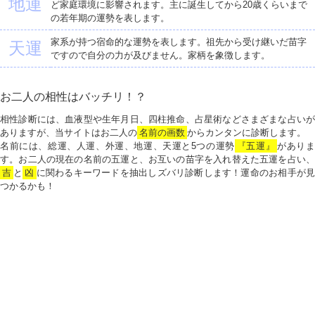
地運
ど家庭環境に影響されます。主に誕生してから20歳くらいまで
の若年期の運勢を表します。
家系が持つ宿命的な運勢を表します。祖先から受け継いだ苗字
天運
ですので自分の力が及びません。家柄を象徴します。
お二人の相性はバッチリ！？
相性診断には、血液型や生年月日、四柱推命、占星術などさまざまな占いが
ありますが、当サイトはお二人の
名前の画数
からカンタンに診断します。
名前には、総運、人運、外運、地運、天運と5つの運勢
『五運』
がありま
す。お二人の現在の名前の五運と、お互いの苗字を入れ替えた五運を占い、
吉
と
凶
に関わるキーワードを抽出しズバリ診断します！運命のお相手が見
つかるかも！