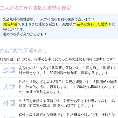
二人の名前から吉凶の運勢を鑑定
完全無料の相性診断、二人の相性を名前の画数で占います！
姓名判断
でさまざまな運勢を鑑定し、結婚後の
苗字が変わった運勢
も同
時に占います。
運命の相手が見つかるかも！
姓名判断で五運を占う
結婚で嫁・婿になり、相手の苗字に変わった時の運勢も同時に診断します！
あなたの人生を表す1番重要な運勢です。生涯を通じて影響する
総運
総合運となり、主に50歳以降の晩年期に影響を及ぼします。
性格や才能などを表す2番目に重要な運勢です。人間関係や協調
人運
性、社会的な成功に影響します。主に20歳から50歳ぐらいまで
の中年期の運勢を表します。
生活面を象徴する運勢です。外部から受ける影響力を表し、結
外運
婚運、家庭運や職場、環境への順応性を表します。
個性を表す基礎的な運勢です。性格形成や対人関係、行動力な