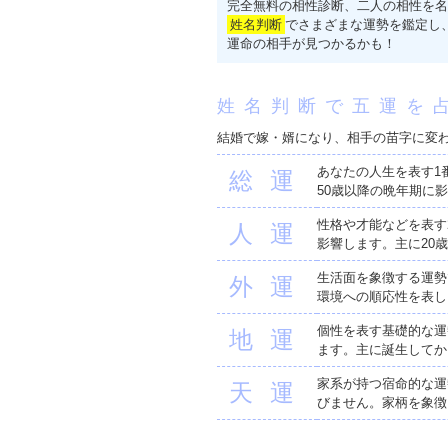
完全無料の相性診断、二人の相性を名
姓名判断
でさまざまな運勢を鑑定し
運命の相手が見つかるかも！
姓名判断で五運を
結婚で嫁・婿になり、相手の苗字に変
あなたの人生を表す1
総運
50歳以降の晩年期に
性格や才能などを表す
人運
影響します。主に20
生活面を象徴する運勢
外運
環境への順応性を表し
個性を表す基礎的な運
地運
ます。主に誕生してか
家系が持つ宿命的な運
天運
びません。家柄を象徴