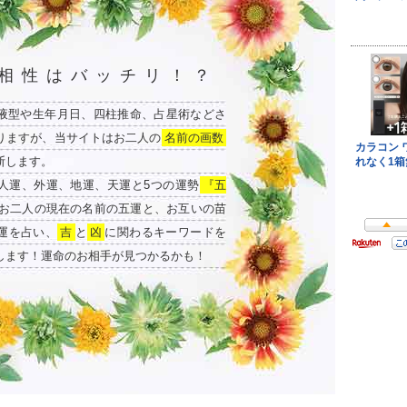
相性はバッチリ！？
液型や生年月日、四柱推命、占星術などさ
りますが、当サイトはお二人の
名前の画数
断します。
人運、外運、地運、天運と5つの運勢
『五
お二人の現在の名前の五運と、お互いの苗
運を占い、
吉
と
凶
に関わるキーワードを
します！運命のお相手が見つかるかも！