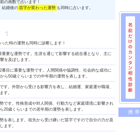
前の画数で占います！
、結婚後の
苗字が変わった運勢
も同時に占います。
占う
わった時の運勢も同時に診断します！
番重要な運勢です。生涯を通じて影響する総合運となり、主に
影響を及ぼします。
2番目に重要な運勢です。人間関係や協調性、社会的な成功に
歳から50歳ぐらいまでの中年期の運勢を表します。
です。外部から受ける影響力を表し、結婚運、家庭運や職場、
ます。
勢です。性格形成や対人関係、行動力など家庭環境に影響され
名前だけ
ら20歳くらいまでの若年期の運勢を表します。
携
意外に
勢を表します。祖先から受け継いだ苗字ですので自分の力が及
二人の
します。
相性の
相手の