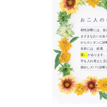
お二人の
相性診断には、血
まざまな占いがあ
からカンタンに診
名前には、総運、
運』
があります。
字を入れ替えた五
抽出しズバリ診断