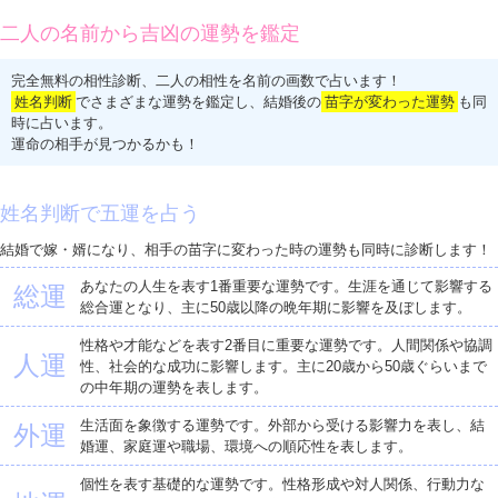
二人の名前から吉凶の運勢を鑑定
完全無料の相性診断、二人の相性を名前の画数で占います！
姓名判断
でさまざまな運勢を鑑定し、結婚後の
苗字が変わった運勢
も同
時に占います。
運命の相手が見つかるかも！
姓名判断で五運を占う
結婚で嫁・婿になり、相手の苗字に変わった時の運勢も同時に診断します！
あなたの人生を表す1番重要な運勢です。生涯を通じて影響する
総運
総合運となり、主に50歳以降の晩年期に影響を及ぼします。
性格や才能などを表す2番目に重要な運勢です。人間関係や協調
人運
性、社会的な成功に影響します。主に20歳から50歳ぐらいまで
の中年期の運勢を表します。
生活面を象徴する運勢です。外部から受ける影響力を表し、結
外運
婚運、家庭運や職場、環境への順応性を表します。
個性を表す基礎的な運勢です。性格形成や対人関係、行動力な