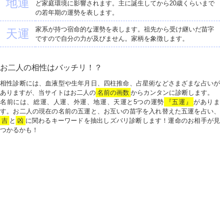
地運
ど家庭環境に影響されます。主に誕生してから20歳くらいまで
の若年期の運勢を表します。
家系が持つ宿命的な運勢を表します。祖先から受け継いだ苗字
天運
ですので自分の力が及びません。家柄を象徴します。
お二人の相性はバッチリ！？
相性診断には、血液型や生年月日、四柱推命、占星術などさまざまな占いが
ありますが、当サイトはお二人の
名前の画数
からカンタンに診断します。
名前には、総運、人運、外運、地運、天運と5つの運勢
『五運』
がありま
す。お二人の現在の名前の五運と、お互いの苗字を入れ替えた五運を占い、
吉
と
凶
に関わるキーワードを抽出しズバリ診断します！運命のお相手が見
つかるかも！