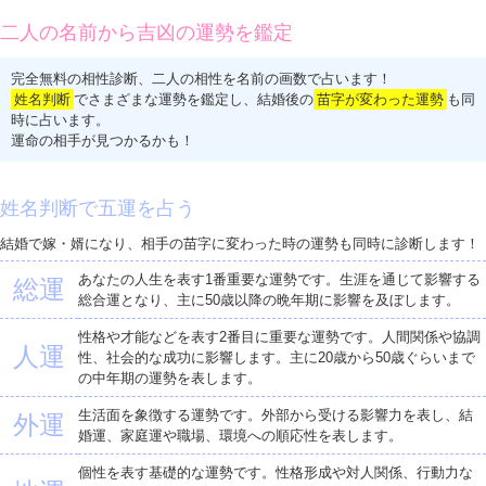
二人の名前から吉凶の運勢を鑑定
完全無料の相性診断、二人の相性を名前の画数で占います！
姓名判断
でさまざまな運勢を鑑定し、結婚後の
苗字が変わった運勢
も同
時に占います。
運命の相手が見つかるかも！
姓名判断で五運を占う
結婚で嫁・婿になり、相手の苗字に変わった時の運勢も同時に診断します！
あなたの人生を表す1番重要な運勢です。生涯を通じて影響する
総運
総合運となり、主に50歳以降の晩年期に影響を及ぼします。
性格や才能などを表す2番目に重要な運勢です。人間関係や協調
人運
性、社会的な成功に影響します。主に20歳から50歳ぐらいまで
の中年期の運勢を表します。
生活面を象徴する運勢です。外部から受ける影響力を表し、結
外運
婚運、家庭運や職場、環境への順応性を表します。
個性を表す基礎的な運勢です。性格形成や対人関係、行動力な