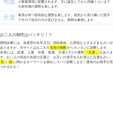
地運
ど家庭環境に影響されます。主に誕生してから20歳くらいまで
の若年期の運勢を表します。
家系が持つ宿命的な運勢を表します。祖先から受け継いだ苗字
天運
ですので自分の力が及びません。家柄を象徴します。
お二人の相性はバッチリ！？
相性診断には、血液型や生年月日、四柱推命、占星術などさまざまな占いが
ありますが、当サイトはお二人の
名前の画数
からカンタンに診断します。
名前には、総運、人運、外運、地運、天運と5つの運勢
『五運』
がありま
す。お二人の現在の名前の五運と、お互いの苗字を入れ替えた五運を占い、
吉
と
凶
に関わるキーワードを抽出しズバリ診断します！運命のお相手が見
つかるかも！