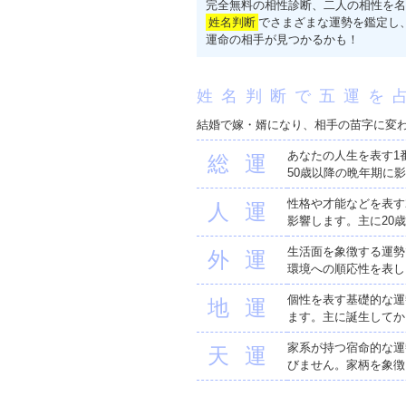
完全無料の相性診断、二人の相性を名
姓名判断
でさまざまな運勢を鑑定し
運命の相手が見つかるかも！
姓名判断で五運を
結婚で嫁・婿になり、相手の苗字に変
あなたの人生を表す1
総運
50歳以降の晩年期に
性格や才能などを表す
人運
影響します。主に20
生活面を象徴する運勢
外運
環境への順応性を表し
個性を表す基礎的な運
地運
ます。主に誕生してか
家系が持つ宿命的な運
天運
びません。家柄を象徴