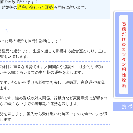
前の画数で占います！
、結婚後の
苗字が変わった運勢
も同時に占います。
占う
わった時の運勢も同時に診断します！
番重要な運勢です。生涯を通じて影響する総合運となり、主に
影響を及ぼします。
2番目に重要な運勢です。人間関係や協調性、社会的な成功に
歳から50歳ぐらいまでの中年期の運勢を表します。
です。外部から受ける影響力を表し、結婚運、家庭運や職場、
ます。
勢です。性格形成や対人関係、行動力など家庭環境に影響され
名前だけ
ら20歳くらいまでの若年期の運勢を表します。
携
意外に
勢を表します。祖先から受け継いだ苗字ですので自分の力が及
二人の
します。
相性の
相手の