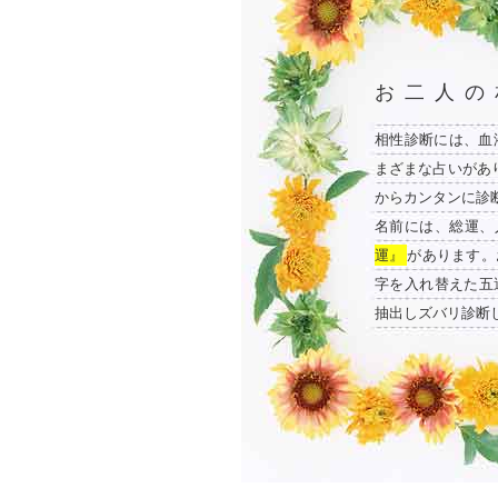
お二人の
相性診断には、血
まざまな占いがあ
からカンタンに診
名前には、総運、
運』
があります。
字を入れ替えた五
抽出しズバリ診断