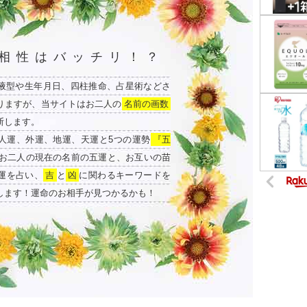
相性はバッチリ！？
液型や生年月日、四柱推命、占星術などさ
りますが、当サイトはお二人の
名前の画数
断します。
人運、外運、地運、天運と5つの運勢
『五
お二人の現在の名前の五運と、お互いの苗
運を占い、
吉
と
凶
に関わるキーワードを
します！運命のお相手が見つかるかも！