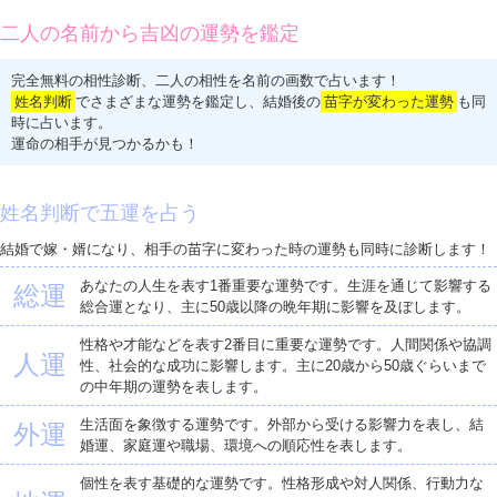
二人の名前から吉凶の運勢を鑑定
完全無料の相性診断、二人の相性を名前の画数で占います！
姓名判断
でさまざまな運勢を鑑定し、結婚後の
苗字が変わった運勢
も同
時に占います。
運命の相手が見つかるかも！
姓名判断で五運を占う
結婚で嫁・婿になり、相手の苗字に変わった時の運勢も同時に診断します！
あなたの人生を表す1番重要な運勢です。生涯を通じて影響する
総運
総合運となり、主に50歳以降の晩年期に影響を及ぼします。
性格や才能などを表す2番目に重要な運勢です。人間関係や協調
人運
性、社会的な成功に影響します。主に20歳から50歳ぐらいまで
の中年期の運勢を表します。
生活面を象徴する運勢です。外部から受ける影響力を表し、結
外運
婚運、家庭運や職場、環境への順応性を表します。
個性を表す基礎的な運勢です。性格形成や対人関係、行動力な