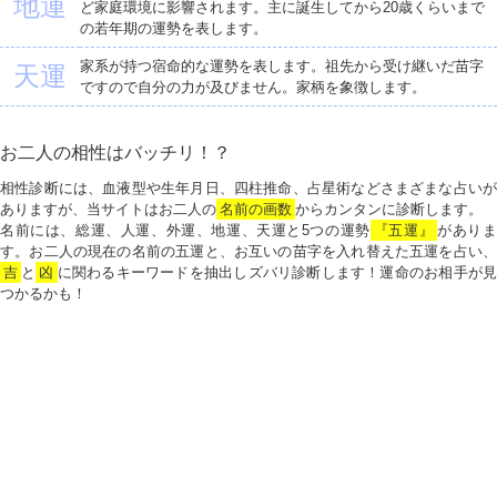
地運
ど家庭環境に影響されます。主に誕生してから20歳くらいまで
の若年期の運勢を表します。
家系が持つ宿命的な運勢を表します。祖先から受け継いだ苗字
天運
ですので自分の力が及びません。家柄を象徴します。
お二人の相性はバッチリ！？
相性診断には、血液型や生年月日、四柱推命、占星術などさまざまな占いが
ありますが、当サイトはお二人の
名前の画数
からカンタンに診断します。
名前には、総運、人運、外運、地運、天運と5つの運勢
『五運』
がありま
す。お二人の現在の名前の五運と、お互いの苗字を入れ替えた五運を占い、
吉
と
凶
に関わるキーワードを抽出しズバリ診断します！運命のお相手が見
つかるかも！