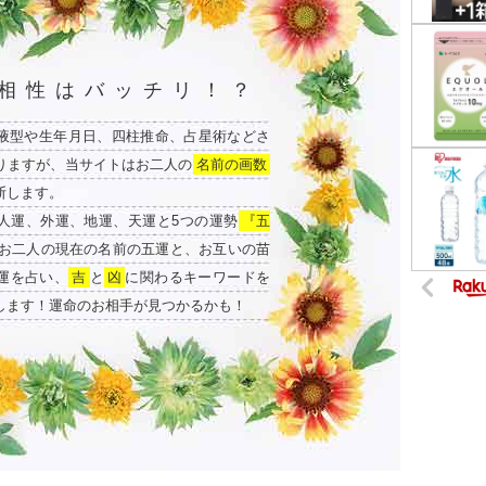
相性はバッチリ！？
液型や生年月日、四柱推命、占星術などさ
りますが、当サイトはお二人の
名前の画数
断します。
人運、外運、地運、天運と5つの運勢
『五
お二人の現在の名前の五運と、お互いの苗
運を占い、
吉
と
凶
に関わるキーワードを
します！運命のお相手が見つかるかも！