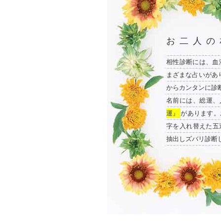
お二人の
相性診断には、血
まざまな占いがあ
からカンタンに診
名前には、総運、
運』
があります。
字を入れ替えた五
抽出しズバリ診断