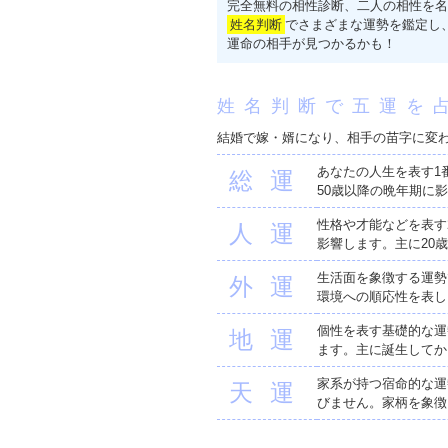
完全無料の相性診断、二人の相性を名
姓名判断
でさまざまな運勢を鑑定し
運命の相手が見つかるかも！
姓名判断で五運を
結婚で嫁・婿になり、相手の苗字に変
あなたの人生を表す1
総運
50歳以降の晩年期に
性格や才能などを表す
人運
影響します。主に20
生活面を象徴する運勢
外運
環境への順応性を表し
個性を表す基礎的な運
地運
ます。主に誕生してか
家系が持つ宿命的な運
天運
びません。家柄を象徴