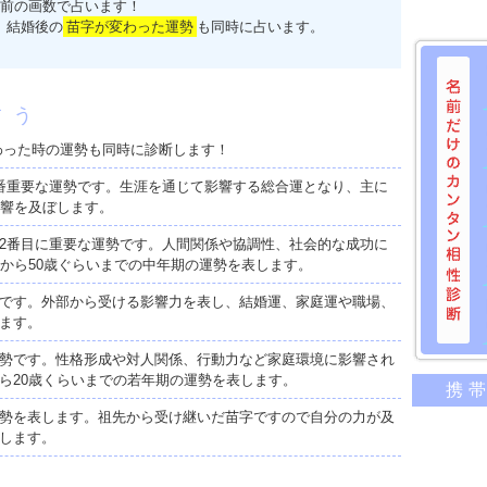
前の画数で占います！
、結婚後の
苗字が変わった運勢
も同時に占います。
占う
わった時の運勢も同時に診断します！
番重要な運勢です。生涯を通じて影響する総合運となり、主に
影響を及ぼします。
2番目に重要な運勢です。人間関係や協調性、社会的な成功に
歳から50歳ぐらいまでの中年期の運勢を表します。
です。外部から受ける影響力を表し、結婚運、家庭運や職場、
ます。
勢です。性格形成や対人関係、行動力など家庭環境に影響され
名前だけ
ら20歳くらいまでの若年期の運勢を表します。
携
意外に
勢を表します。祖先から受け継いだ苗字ですので自分の力が及
二人の
します。
相性の
相手の