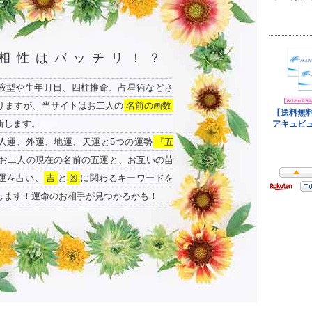
相性はバッチリ！？
液型や生年月日、四柱推命、占星術などさ
りますが、当サイトはお二人の
名前の画数
断します。
人運、外運、地運、天運と5つの運勢
『五
お二人の現在の名前の五運と、お互いの苗
運を占い、
吉
と
凶
に関わるキーワードを
します！運命のお相手が見つかるかも！