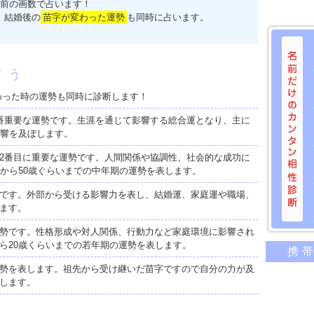
前の画数で占います！
、結婚後の
苗字が変わった運勢
も同時に占います。
占う
わった時の運勢も同時に診断します！
番重要な運勢です。生涯を通じて影響する総合運となり、主に
影響を及ぼします。
2番目に重要な運勢です。人間関係や協調性、社会的な成功に
歳から50歳ぐらいまでの中年期の運勢を表します。
です。外部から受ける影響力を表し、結婚運、家庭運や職場、
ます。
勢です。性格形成や対人関係、行動力など家庭環境に影響され
名前だけ
ら20歳くらいまでの若年期の運勢を表します。
携
意外に
勢を表します。祖先から受け継いだ苗字ですので自分の力が及
二人の
します。
相性の
相手の