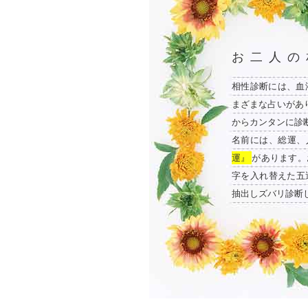
お二人の
相性診断には、血
まざまな占いがあ
からカンタンに診
名前には、総運、
運』
があります。
字を入れ替えた五
抽出しズバリ診断