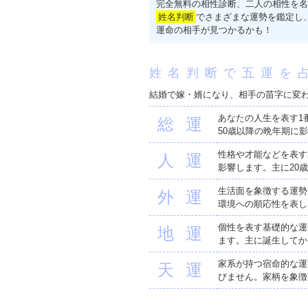
完全無料の相性診断、二人の相性を名
姓名判断
でさまざまな運勢を鑑定し
運命の相手が見つかるかも！
姓名判断で五運を
結婚で嫁・婿になり、相手の苗字に変
あなたの人生を表す1
総運
50歳以降の晩年期に
性格や才能などを表す
人運
影響します。主に20
生活面を象徴する運勢
外運
環境への順応性を表し
個性を表す基礎的な運
地運
ます。主に誕生してか
家系が持つ宿命的な運
天運
びません。家柄を象徴