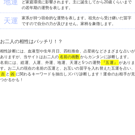
地運
ど家庭環境に影響されます。主に誕生してから20歳くらいまで
の若年期の運勢を表します。
家系が持つ宿命的な運勢を表します。祖先から受け継いだ苗字
天運
ですので自分の力が及びません。家柄を象徴します。
お二人の相性はバッチリ！？
相性診断には、血液型や生年月日、四柱推命、占星術などさまざまな占いが
ありますが、当サイトはお二人の
名前の画数
からカンタンに診断します。
名前には、総運、人運、外運、地運、天運と5つの運勢
『五運』
がありま
す。お二人の現在の名前の五運と、お互いの苗字を入れ替えた五運を占い、
吉
と
凶
に関わるキーワードを抽出しズバリ診断します！運命のお相手が見
つかるかも！