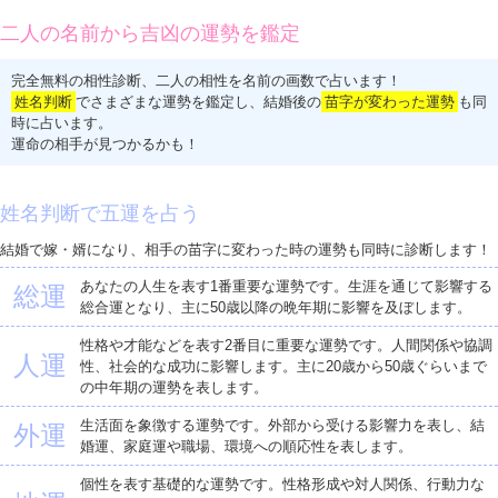
二人の名前から吉凶の運勢を鑑定
完全無料の相性診断、二人の相性を名前の画数で占います！
姓名判断
でさまざまな運勢を鑑定し、結婚後の
苗字が変わった運勢
も同
時に占います。
運命の相手が見つかるかも！
姓名判断で五運を占う
結婚で嫁・婿になり、相手の苗字に変わった時の運勢も同時に診断します！
あなたの人生を表す1番重要な運勢です。生涯を通じて影響する
総運
総合運となり、主に50歳以降の晩年期に影響を及ぼします。
性格や才能などを表す2番目に重要な運勢です。人間関係や協調
人運
性、社会的な成功に影響します。主に20歳から50歳ぐらいまで
の中年期の運勢を表します。
生活面を象徴する運勢です。外部から受ける影響力を表し、結
外運
婚運、家庭運や職場、環境への順応性を表します。
個性を表す基礎的な運勢です。性格形成や対人関係、行動力な