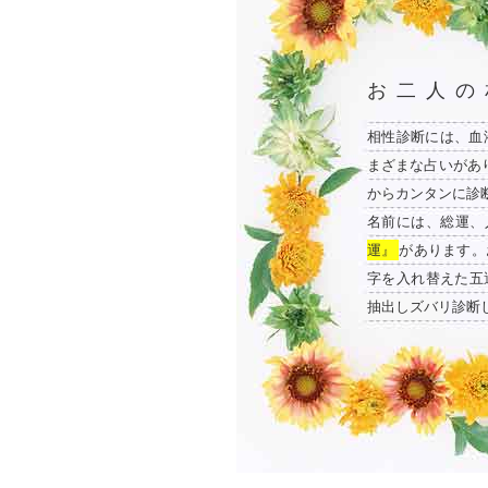
お二人の
相性診断には、血
まざまな占いがあ
からカンタンに診
名前には、総運、
運』
があります。
字を入れ替えた五
抽出しズバリ診断