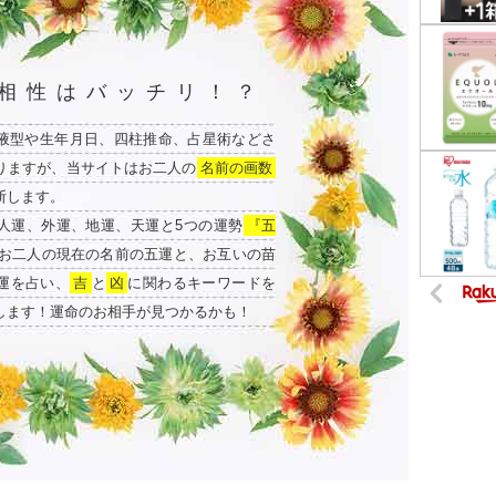
相性はバッチリ！？
液型や生年月日、四柱推命、占星術などさ
りますが、当サイトはお二人の
名前の画数
断します。
人運、外運、地運、天運と5つの運勢
『五
お二人の現在の名前の五運と、お互いの苗
運を占い、
吉
と
凶
に関わるキーワードを
します！運命のお相手が見つかるかも！