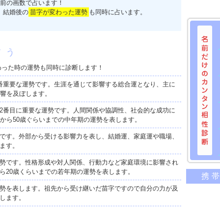
前の画数で占います！
、結婚後の
苗字が変わった運勢
も同時に占います。
占う
わった時の運勢も同時に診断します！
番重要な運勢です。生涯を通じて影響する総合運となり、主に
影響を及ぼします。
2番目に重要な運勢です。人間関係や協調性、社会的な成功に
歳から50歳ぐらいまでの中年期の運勢を表します。
です。外部から受ける影響力を表し、結婚運、家庭運や職場、
ます。
勢です。性格形成や対人関係、行動力など家庭環境に影響され
名前だけ
ら20歳くらいまでの若年期の運勢を表します。
携
意外に
勢を表します。祖先から受け継いだ苗字ですので自分の力が及
二人の
します。
相性の
相手の