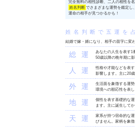
完全無料の相性診断、二人の相性を名
姓名判断
でさまざまな運勢を鑑定し
運命の相手が見つかるかも！
姓名判断で五運を
結婚で嫁・婿になり、相手の苗字に変
あなたの人生を表す1
総運
50歳以降の晩年期に
性格や才能などを表す
人運
影響します。主に20
生活面を象徴する運勢
外運
環境への順応性を表し
個性を表す基礎的な運
地運
ます。主に誕生してか
家系が持つ宿命的な運
天運
びません。家柄を象徴