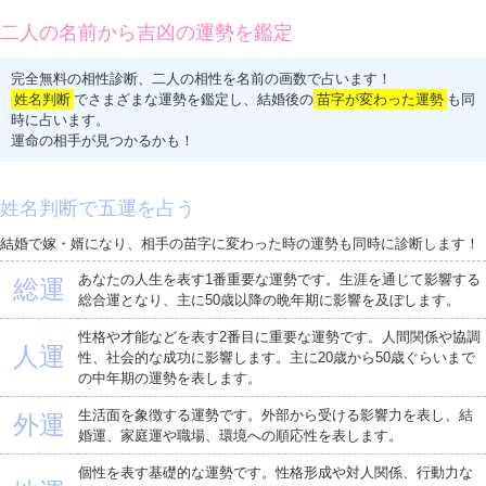
二人の名前から吉凶の運勢を鑑定
完全無料の相性診断、二人の相性を名前の画数で占います！
姓名判断
でさまざまな運勢を鑑定し、結婚後の
苗字が変わった運勢
も同
時に占います。
運命の相手が見つかるかも！
姓名判断で五運を占う
結婚で嫁・婿になり、相手の苗字に変わった時の運勢も同時に診断します！
あなたの人生を表す1番重要な運勢です。生涯を通じて影響する
総運
総合運となり、主に50歳以降の晩年期に影響を及ぼします。
性格や才能などを表す2番目に重要な運勢です。人間関係や協調
人運
性、社会的な成功に影響します。主に20歳から50歳ぐらいまで
の中年期の運勢を表します。
生活面を象徴する運勢です。外部から受ける影響力を表し、結
外運
婚運、家庭運や職場、環境への順応性を表します。
個性を表す基礎的な運勢です。性格形成や対人関係、行動力な