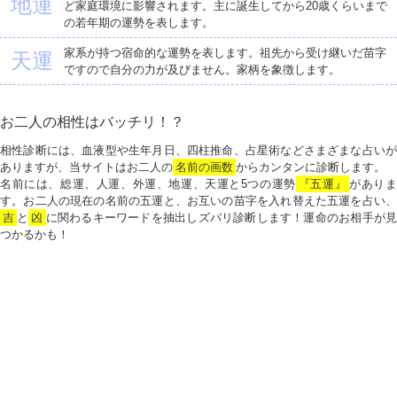
地運
ど家庭環境に影響されます。主に誕生してから20歳くらいまで
の若年期の運勢を表します。
家系が持つ宿命的な運勢を表します。祖先から受け継いだ苗字
天運
ですので自分の力が及びません。家柄を象徴します。
お二人の相性はバッチリ！？
相性診断には、血液型や生年月日、四柱推命、占星術などさまざまな占いが
ありますが、当サイトはお二人の
名前の画数
からカンタンに診断します。
名前には、総運、人運、外運、地運、天運と5つの運勢
『五運』
がありま
す。お二人の現在の名前の五運と、お互いの苗字を入れ替えた五運を占い、
吉
と
凶
に関わるキーワードを抽出しズバリ診断します！運命のお相手が見
つかるかも！