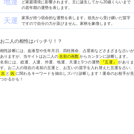
地運
ど家庭環境に影響されます。主に誕生してから20歳くらいまで
の若年期の運勢を表します。
家系が持つ宿命的な運勢を表します。祖先から受け継いだ苗字
天運
ですので自分の力が及びません。家柄を象徴します。
お二人の相性はバッチリ！？
相性診断には、血液型や生年月日、四柱推命、占星術などさまざまな占いが
ありますが、当サイトはお二人の
名前の画数
からカンタンに診断します。
名前には、総運、人運、外運、地運、天運と5つの運勢
『五運』
がありま
す。お二人の現在の名前の五運と、お互いの苗字を入れ替えた五運を占い、
吉
と
凶
に関わるキーワードを抽出しズバリ診断します！運命のお相手が見
つかるかも！