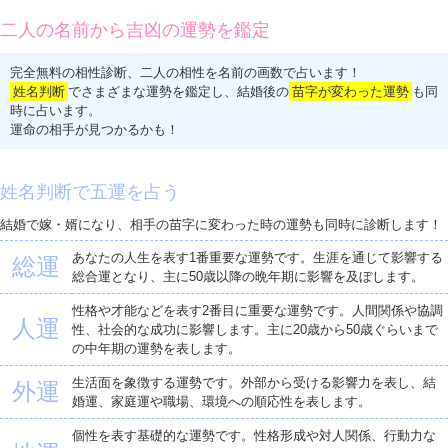
二人の名前から吉凶の運勢を鑑定
完全無料の相性診断、二人の相性を名前の画数で占います！
姓名判断
でさまざまな運勢を鑑定し、結婚後の
苗字が変わった運勢
も同
時に占います。
運命の相手が見つかるかも！
姓名判断で五運を占う
結婚で嫁・婿になり、相手の苗字に変わった時の運勢も同時に診断します！
あなたの人生を表す1番重要な運勢です。生涯を通じて影響する
総運
総合運となり、主に50歳以降の晩年期に影響を及ぼします。
性格や才能などを表す2番目に重要な運勢です。人間関係や協調
人運
性、社会的な成功に影響します。主に20歳から50歳ぐらいまで
の中年期の運勢を表します。
生活面を象徴する運勢です。外部から受ける影響力を表し、結
外運
婚運、家庭運や職場、環境への順応性を表します。
個性を表す基礎的な運勢です。性格形成や対人関係、行動力な