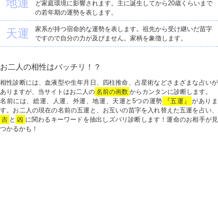
地運
ど家庭環境に影響されます。主に誕生してから20歳くらいまで
の若年期の運勢を表します。
家系が持つ宿命的な運勢を表します。祖先から受け継いだ苗字
天運
ですので自分の力が及びません。家柄を象徴します。
お二人の相性はバッチリ！？
相性診断には、血液型や生年月日、四柱推命、占星術などさまざまな占いが
ありますが、当サイトはお二人の
名前の画数
からカンタンに診断します。
名前には、総運、人運、外運、地運、天運と5つの運勢
『五運』
がありま
す。お二人の現在の名前の五運と、お互いの苗字を入れ替えた五運を占い、
吉
と
凶
に関わるキーワードを抽出しズバリ診断します！運命のお相手が見
つかるかも！