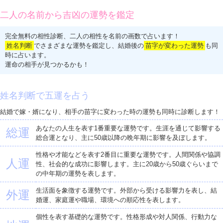
二人の名前から吉凶の運勢を鑑定
完全無料の相性診断、二人の相性を名前の画数で占います！
姓名判断
でさまざまな運勢を鑑定し、結婚後の
苗字が変わった運勢
も同
時に占います。
運命の相手が見つかるかも！
姓名判断で五運を占う
結婚で嫁・婿になり、相手の苗字に変わった時の運勢も同時に診断します！
あなたの人生を表す1番重要な運勢です。生涯を通じて影響する
総運
総合運となり、主に50歳以降の晩年期に影響を及ぼします。
性格や才能などを表す2番目に重要な運勢です。人間関係や協調
人運
性、社会的な成功に影響します。主に20歳から50歳ぐらいまで
の中年期の運勢を表します。
生活面を象徴する運勢です。外部から受ける影響力を表し、結
外運
婚運、家庭運や職場、環境への順応性を表します。
個性を表す基礎的な運勢です。性格形成や対人関係、行動力な