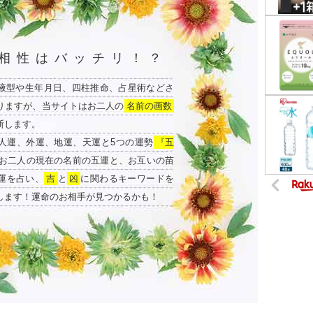
相性はバッチリ！？
液型や生年月日、四柱推命、占星術などさ
りますが、当サイトはお二人の
名前の画数
断します。
人運、外運、地運、天運と5つの運勢
『五
お二人の現在の名前の五運と、お互いの苗
運を占い、
吉
と
凶
に関わるキーワードを
します！運命のお相手が見つかるかも！