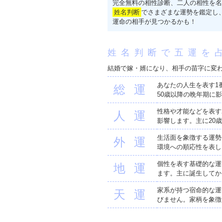
完全無料の相性診断、二人の相性を名
姓名判断
でさまざまな運勢を鑑定し
運命の相手が見つかるかも！
姓名判断で五運を
結婚で嫁・婿になり、相手の苗字に変
あなたの人生を表す1
総運
50歳以降の晩年期に
性格や才能などを表す
人運
影響します。主に20
生活面を象徴する運勢
外運
環境への順応性を表し
個性を表す基礎的な運
地運
ます。主に誕生してか
家系が持つ宿命的な運
天運
びません。家柄を象徴