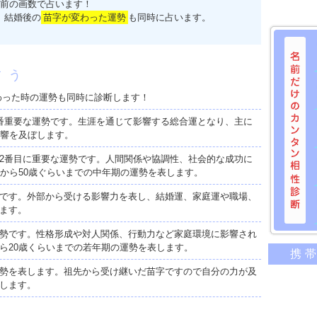
前の画数で占います！
、結婚後の
苗字が変わった運勢
も同時に占います。
占う
わった時の運勢も同時に診断します！
番重要な運勢です。生涯を通じて影響する総合運となり、主に
影響を及ぼします。
2番目に重要な運勢です。人間関係や協調性、社会的な成功に
歳から50歳ぐらいまでの中年期の運勢を表します。
です。外部から受ける影響力を表し、結婚運、家庭運や職場、
ます。
勢です。性格形成や対人関係、行動力など家庭環境に影響され
名前だけ
ら20歳くらいまでの若年期の運勢を表します。
携
意外に
勢を表します。祖先から受け継いだ苗字ですので自分の力が及
二人の
します。
相性の
相手の