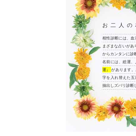
お二人の
相性診断には、血
まざまな占いがあ
からカンタンに診
名前には、総運、
運』
があります。
字を入れ替えた五
抽出しズバリ診断