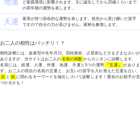
地運
ど家庭環境に影響されます。主に誕生してから20歳くらいまで
の若年期の運勢を表します。
家系が持つ宿命的な運勢を表します。祖先から受け継いだ苗字
天運
ですので自分の力が及びません。家柄を象徴します。
お二人の相性はバッチリ！？
相性診断には、血液型や生年月日、四柱推命、占星術などさまざまな占いが
ありますが、当サイトはお二人の
名前の画数
からカンタンに診断します。
名前には、総運、人運、外運、地運、天運と5つの運勢
『五運』
がありま
す。お二人の現在の名前の五運と、お互いの苗字を入れ替えた五運を占い、
吉
と
凶
に関わるキーワードを抽出しズバリ診断します！運命のお相手が見
つかるかも！