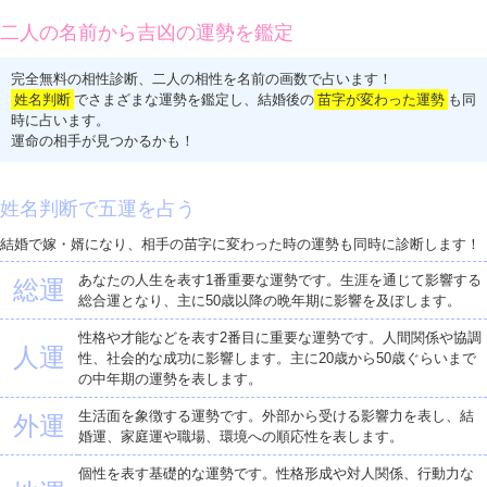
二人の名前から吉凶の運勢を鑑定
完全無料の相性診断、二人の相性を名前の画数で占います！
姓名判断
でさまざまな運勢を鑑定し、結婚後の
苗字が変わった運勢
も同
時に占います。
運命の相手が見つかるかも！
姓名判断で五運を占う
結婚で嫁・婿になり、相手の苗字に変わった時の運勢も同時に診断します！
あなたの人生を表す1番重要な運勢です。生涯を通じて影響する
総運
総合運となり、主に50歳以降の晩年期に影響を及ぼします。
性格や才能などを表す2番目に重要な運勢です。人間関係や協調
人運
性、社会的な成功に影響します。主に20歳から50歳ぐらいまで
の中年期の運勢を表します。
生活面を象徴する運勢です。外部から受ける影響力を表し、結
外運
婚運、家庭運や職場、環境への順応性を表します。
個性を表す基礎的な運勢です。性格形成や対人関係、行動力な