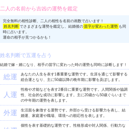
二人の名前から吉凶の運勢を鑑定
完全無料の相性診断、二人の相性を名前の画数で占います！
姓名判断
でさまざまな運勢を鑑定し、結婚後の
苗字が変わった運勢
も同
時に占います。
運命の相手が見つかるかも！
姓名判断で五運を占う
結婚で嫁・婿になり、相手の苗字に変わった時の運勢も同時に診断します！
あなたの人生を表す1番重要な運勢です。生涯を通じて影響する
総運
総合運となり、主に50歳以降の晩年期に影響を及ぼします。
性格や才能などを表す2番目に重要な運勢です。人間関係や協調
人運
性、社会的な成功に影響します。主に20歳から50歳ぐらいまで
の中年期の運勢を表します。
生活面を象徴する運勢です。外部から受ける影響力を表し、結
外運
婚運、家庭運や職場、環境への順応性を表します。
個性を表す基礎的な運勢です。性格形成や対人関係、行動力な