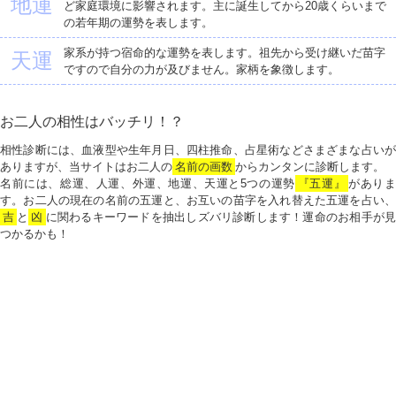
地運
ど家庭環境に影響されます。主に誕生してから20歳くらいまで
の若年期の運勢を表します。
家系が持つ宿命的な運勢を表します。祖先から受け継いだ苗字
天運
ですので自分の力が及びません。家柄を象徴します。
お二人の相性はバッチリ！？
相性診断には、血液型や生年月日、四柱推命、占星術などさまざまな占いが
ありますが、当サイトはお二人の
名前の画数
からカンタンに診断します。
名前には、総運、人運、外運、地運、天運と5つの運勢
『五運』
がありま
す。お二人の現在の名前の五運と、お互いの苗字を入れ替えた五運を占い、
吉
と
凶
に関わるキーワードを抽出しズバリ診断します！運命のお相手が見
つかるかも！