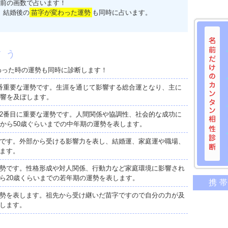
前の画数で占います！
、結婚後の
苗字が変わった運勢
も同時に占います。
占う
わった時の運勢も同時に診断します！
番重要な運勢です。生涯を通じて影響する総合運となり、主に
影響を及ぼします。
2番目に重要な運勢です。人間関係や協調性、社会的な成功に
歳から50歳ぐらいまでの中年期の運勢を表します。
です。外部から受ける影響力を表し、結婚運、家庭運や職場、
ます。
勢です。性格形成や対人関係、行動力など家庭環境に影響され
名前だけ
ら20歳くらいまでの若年期の運勢を表します。
携
意外に
勢を表します。祖先から受け継いだ苗字ですので自分の力が及
二人の
します。
相性の
相手の