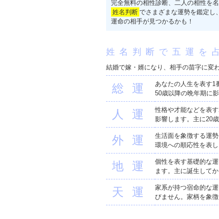
完全無料の相性診断、二人の相性を名
姓名判断
でさまざまな運勢を鑑定し
運命の相手が見つかるかも！
姓名判断で五運を
結婚で嫁・婿になり、相手の苗字に変
あなたの人生を表す1
総運
50歳以降の晩年期に
性格や才能などを表す
人運
影響します。主に20
生活面を象徴する運勢
外運
環境への順応性を表し
個性を表す基礎的な運
地運
ます。主に誕生してか
家系が持つ宿命的な運
天運
びません。家柄を象徴