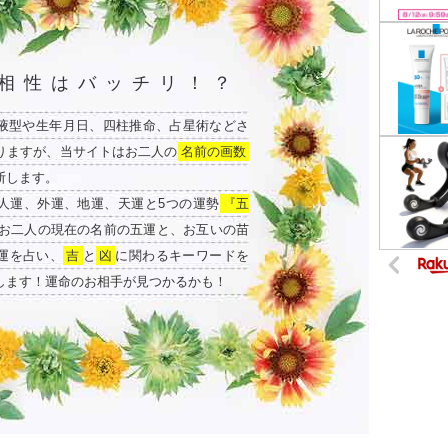
相性はバッチリ！？
液型や生年月日、四柱推命、占星術などさ
りますが、当サイトはお二人の
名前の画数
断します。
人運、外運、地運、天運と5つの運勢
『五
お二人の現在の名前の五運と、お互いの苗
運を占い、
吉
と
凶
に関わるキーワードを
します！運命のお相手が見つかるかも！