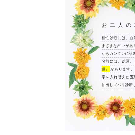
お二人の
相性診断には、血
まざまな占いがあ
からカンタンに診
名前には、総運、
運』
があります。
字を入れ替えた五
抽出しズバリ診断