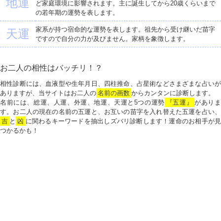
地運
ど家庭環境に影響されます。主に誕生してから20歳くらいまで
の若年期の運勢を表します。
家系が持つ宿命的な運勢を表します。祖先から受け継いだ苗字
天運
ですので自分の力が及びません。家柄を象徴します。
お二人の相性はバッチリ！？
相性診断には、血液型や生年月日、四柱推命、占星術などさまざまな占いが
ありますが、当サイトはお二人の
名前の画数
からカンタンに診断します。
名前には、総運、人運、外運、地運、天運と5つの運勢
『五運』
がありま
す。お二人の現在の名前の五運と、お互いの苗字を入れ替えた五運を占い、
吉
と
凶
に関わるキーワードを抽出しズバリ診断します！運命のお相手が見
つかるかも！