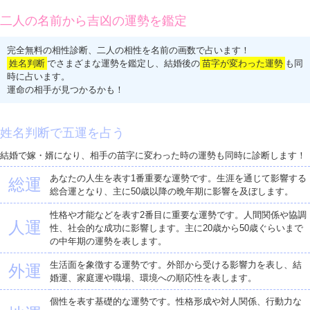
二人の名前から吉凶の運勢を鑑定
完全無料の相性診断、二人の相性を名前の画数で占います！
姓名判断
でさまざまな運勢を鑑定し、結婚後の
苗字が変わった運勢
も同
時に占います。
運命の相手が見つかるかも！
姓名判断で五運を占う
結婚で嫁・婿になり、相手の苗字に変わった時の運勢も同時に診断します！
あなたの人生を表す1番重要な運勢です。生涯を通じて影響する
総運
総合運となり、主に50歳以降の晩年期に影響を及ぼします。
性格や才能などを表す2番目に重要な運勢です。人間関係や協調
人運
性、社会的な成功に影響します。主に20歳から50歳ぐらいまで
の中年期の運勢を表します。
生活面を象徴する運勢です。外部から受ける影響力を表し、結
外運
婚運、家庭運や職場、環境への順応性を表します。
個性を表す基礎的な運勢です。性格形成や対人関係、行動力な