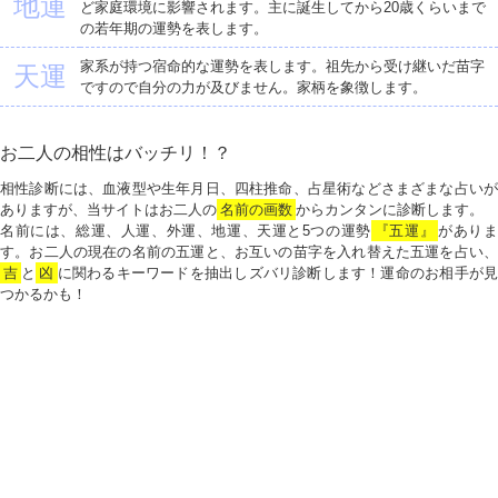
地運
ど家庭環境に影響されます。主に誕生してから20歳くらいまで
の若年期の運勢を表します。
家系が持つ宿命的な運勢を表します。祖先から受け継いだ苗字
天運
ですので自分の力が及びません。家柄を象徴します。
お二人の相性はバッチリ！？
相性診断には、血液型や生年月日、四柱推命、占星術などさまざまな占いが
ありますが、当サイトはお二人の
名前の画数
からカンタンに診断します。
名前には、総運、人運、外運、地運、天運と5つの運勢
『五運』
がありま
す。お二人の現在の名前の五運と、お互いの苗字を入れ替えた五運を占い、
吉
と
凶
に関わるキーワードを抽出しズバリ診断します！運命のお相手が見
つかるかも！