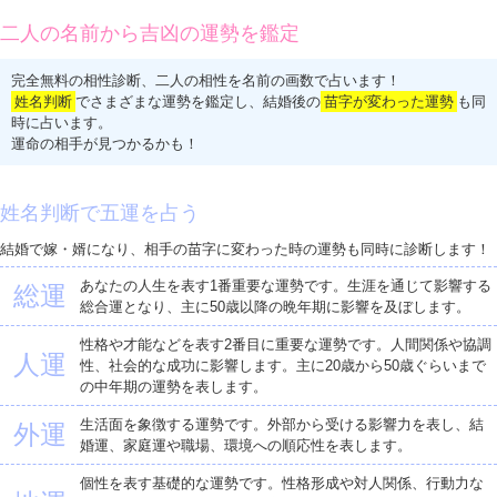
二人の名前から吉凶の運勢を鑑定
完全無料の相性診断、二人の相性を名前の画数で占います！
姓名判断
でさまざまな運勢を鑑定し、結婚後の
苗字が変わった運勢
も同
時に占います。
運命の相手が見つかるかも！
姓名判断で五運を占う
結婚で嫁・婿になり、相手の苗字に変わった時の運勢も同時に診断します！
あなたの人生を表す1番重要な運勢です。生涯を通じて影響する
総運
総合運となり、主に50歳以降の晩年期に影響を及ぼします。
性格や才能などを表す2番目に重要な運勢です。人間関係や協調
人運
性、社会的な成功に影響します。主に20歳から50歳ぐらいまで
の中年期の運勢を表します。
生活面を象徴する運勢です。外部から受ける影響力を表し、結
外運
婚運、家庭運や職場、環境への順応性を表します。
個性を表す基礎的な運勢です。性格形成や対人関係、行動力な