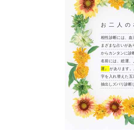
お二人の
相性診断には、血
まざまな占いがあ
からカンタンに診
名前には、総運、
運』
があります。
字を入れ替えた五
抽出しズバリ診断