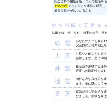
完全無料の相性診断、二人の相性を名
姓名判断
でさまざまな運勢を鑑定し
運命の相手が見つかるかも！
姓名判断で五運を
結婚で嫁・婿になり、相手の苗字に変
あなたの人生を表す1
総運
50歳以降の晩年期に
性格や才能などを表す
人運
影響します。主に20
生活面を象徴する運勢
外運
環境への順応性を表し
個性を表す基礎的な運
地運
ます。主に誕生してか
家系が持つ宿命的な運
天運
びません。家柄を象徴