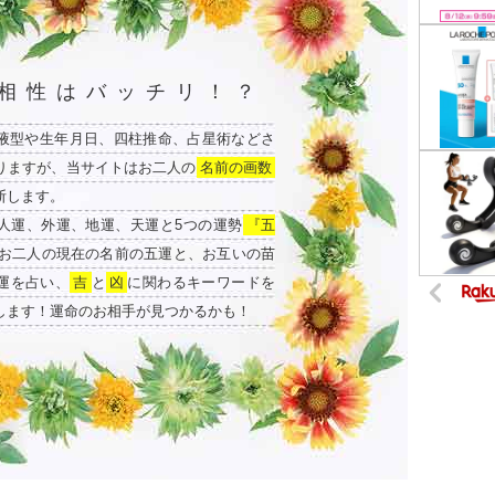
相性はバッチリ！？
液型や生年月日、四柱推命、占星術などさ
りますが、当サイトはお二人の
名前の画数
断します。
人運、外運、地運、天運と5つの運勢
『五
お二人の現在の名前の五運と、お互いの苗
運を占い、
吉
と
凶
に関わるキーワードを
します！運命のお相手が見つかるかも！