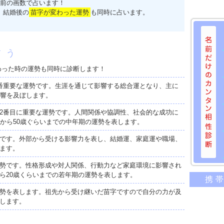
前の画数で占います！
、結婚後の
苗字が変わった運勢
も同時に占います。
占う
わった時の運勢も同時に診断します！
番重要な運勢です。生涯を通じて影響する総合運となり、主に
影響を及ぼします。
2番目に重要な運勢です。人間関係や協調性、社会的な成功に
歳から50歳ぐらいまでの中年期の運勢を表します。
です。外部から受ける影響力を表し、結婚運、家庭運や職場、
ます。
勢です。性格形成や対人関係、行動力など家庭環境に影響され
名前だけ
ら20歳くらいまでの若年期の運勢を表します。
携
意外に
勢を表します。祖先から受け継いだ苗字ですので自分の力が及
二人の
します。
相性の
相手の