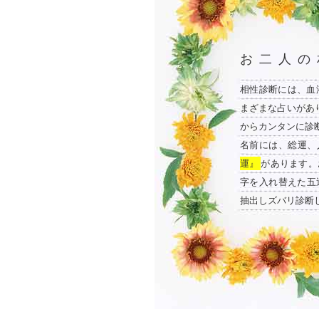
お二人の
相性診断には、血
まざまな占いがあ
からカンタンに診
名前には、総運、
運』
があります。
字を入れ替えた五
抽出しズバリ診断