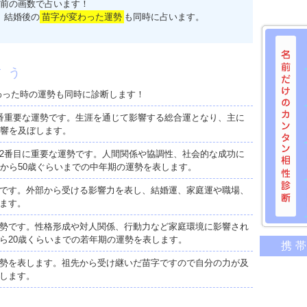
前の画数で占います！
、結婚後の
苗字が変わった運勢
も同時に占います。
占う
わった時の運勢も同時に診断します！
番重要な運勢です。生涯を通じて影響する総合運となり、主に
影響を及ぼします。
2番目に重要な運勢です。人間関係や協調性、社会的な成功に
歳から50歳ぐらいまでの中年期の運勢を表します。
です。外部から受ける影響力を表し、結婚運、家庭運や職場、
ます。
勢です。性格形成や対人関係、行動力など家庭環境に影響され
名前だけ
ら20歳くらいまでの若年期の運勢を表します。
携
意外に
勢を表します。祖先から受け継いだ苗字ですので自分の力が及
二人の
します。
相性の
相手の