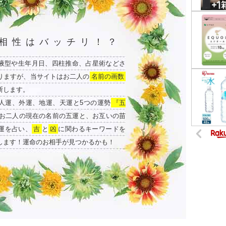
相性はバッチリ！？
液型や生年月日、四柱推命、占星術などさ
りますが、当サイトはお二人の
名前の画数
断します。
人運、外運、地運、天運と5つの運勢
『五
お二人の現在の名前の五運と、お互いの苗
運を占い、
吉
と
凶
に関わるキーワードを
します！運命のお相手が見つかるかも！