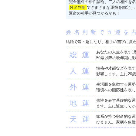
完全無料の相性診断、二人の相性を名
姓名判断
でさまざまな運勢を鑑定し
運命の相手が見つかるかも！
姓名判断で五運を
結婚で嫁・婿になり、相手の苗字に変
あなたの人生を表す1
総運
50歳以降の晩年期に
性格や才能などを表す
人運
影響します。主に20
生活面を象徴する運勢
外運
環境への順応性を表し
個性を表す基礎的な運
地運
ます。主に誕生してか
家系が持つ宿命的な運
天運
びません。家柄を象徴