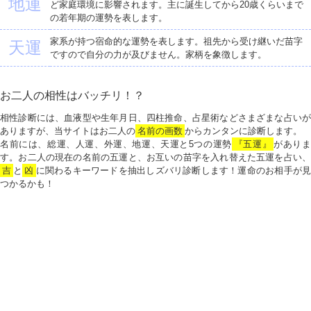
地運
ど家庭環境に影響されます。主に誕生してから20歳くらいまで
の若年期の運勢を表します。
家系が持つ宿命的な運勢を表します。祖先から受け継いだ苗字
天運
ですので自分の力が及びません。家柄を象徴します。
お二人の相性はバッチリ！？
相性診断には、血液型や生年月日、四柱推命、占星術などさまざまな占いが
ありますが、当サイトはお二人の
名前の画数
からカンタンに診断します。
名前には、総運、人運、外運、地運、天運と5つの運勢
『五運』
がありま
す。お二人の現在の名前の五運と、お互いの苗字を入れ替えた五運を占い、
吉
と
凶
に関わるキーワードを抽出しズバリ診断します！運命のお相手が見
つかるかも！