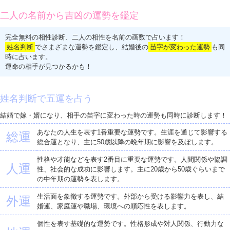
二人の名前から吉凶の運勢を鑑定
完全無料の相性診断、二人の相性を名前の画数で占います！
姓名判断
でさまざまな運勢を鑑定し、結婚後の
苗字が変わった運勢
も同
時に占います。
運命の相手が見つかるかも！
姓名判断で五運を占う
結婚で嫁・婿になり、相手の苗字に変わった時の運勢も同時に診断します！
あなたの人生を表す1番重要な運勢です。生涯を通じて影響する
総運
総合運となり、主に50歳以降の晩年期に影響を及ぼします。
性格や才能などを表す2番目に重要な運勢です。人間関係や協調
人運
性、社会的な成功に影響します。主に20歳から50歳ぐらいまで
の中年期の運勢を表します。
生活面を象徴する運勢です。外部から受ける影響力を表し、結
外運
婚運、家庭運や職場、環境への順応性を表します。
個性を表す基礎的な運勢です。性格形成や対人関係、行動力な