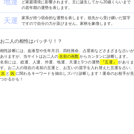
地運
ど家庭環境に影響されます。主に誕生してから20歳くらいまで
の若年期の運勢を表します。
家系が持つ宿命的な運勢を表します。祖先から受け継いだ苗字
天運
ですので自分の力が及びません。家柄を象徴します。
お二人の相性はバッチリ！？
相性診断には、血液型や生年月日、四柱推命、占星術などさまざまな占いが
ありますが、当サイトはお二人の
名前の画数
からカンタンに診断します。
名前には、総運、人運、外運、地運、天運と5つの運勢
『五運』
がありま
す。お二人の現在の名前の五運と、お互いの苗字を入れ替えた五運を占い、
吉
と
凶
に関わるキーワードを抽出しズバリ診断します！運命のお相手が見
つかるかも！