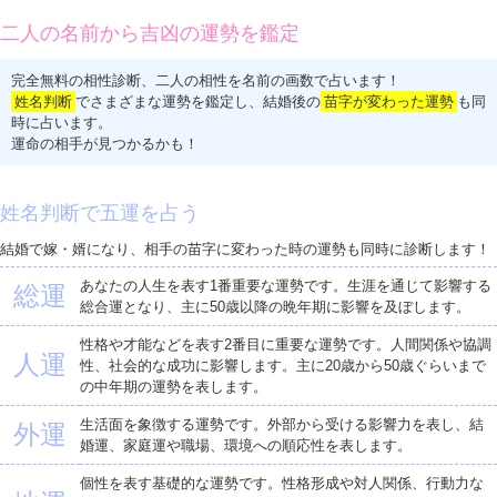
二人の名前から吉凶の運勢を鑑定
完全無料の相性診断、二人の相性を名前の画数で占います！
姓名判断
でさまざまな運勢を鑑定し、結婚後の
苗字が変わった運勢
も同
時に占います。
運命の相手が見つかるかも！
姓名判断で五運を占う
結婚で嫁・婿になり、相手の苗字に変わった時の運勢も同時に診断します！
あなたの人生を表す1番重要な運勢です。生涯を通じて影響する
総運
総合運となり、主に50歳以降の晩年期に影響を及ぼします。
性格や才能などを表す2番目に重要な運勢です。人間関係や協調
人運
性、社会的な成功に影響します。主に20歳から50歳ぐらいまで
の中年期の運勢を表します。
生活面を象徴する運勢です。外部から受ける影響力を表し、結
外運
婚運、家庭運や職場、環境への順応性を表します。
個性を表す基礎的な運勢です。性格形成や対人関係、行動力な