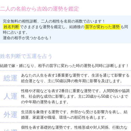
二人の名前から吉凶の運勢を鑑定
完全無料の相性診断、二人の相性を名前の画数で占います！
姓名判断
でさまざまな運勢を鑑定し、結婚後の
苗字が変わった運勢
も同
時に占います。
運命の相手が見つかるかも！
姓名判断で五運を占う
結婚で嫁・婿になり、相手の苗字に変わった時の運勢も同時に診断します！
あなたの人生を表す1番重要な運勢です。生涯を通じて影響する
総運
総合運となり、主に50歳以降の晩年期に影響を及ぼします。
性格や才能などを表す2番目に重要な運勢です。人間関係や協調
人運
性、社会的な成功に影響します。主に20歳から50歳ぐらいまで
の中年期の運勢を表します。
生活面を象徴する運勢です。外部から受ける影響力を表し、結
外運
婚運、家庭運や職場、環境への順応性を表します。
個性を表す基礎的な運勢です。性格形成や対人関係、行動力な