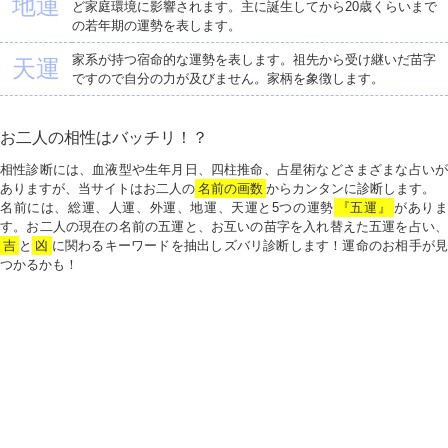
地運
ど家庭環境に影響されます。主に誕生してから20歳くらいまで
の若年期の運勢を表します。
家系が持つ宿命的な運勢を表します。祖先から受け継いだ苗字
天運
ですので自分の力が及びません。家柄を象徴します。
お二人の相性はバッチリ！？
相性診断には、血液型や生年月日、四柱推命、占星術などさまざまな占いが
ありますが、当サイトはお二人の
名前の画数
からカンタンに診断します。
名前には、総運、人運、外運、地運、天運と5つの運勢
『五運』
がありま
す。お二人の現在の名前の五運と、お互いの苗字を入れ替えた五運を占い、
吉
と
凶
に関わるキーワードを抽出しズバリ診断します！運命のお相手が見
つかるかも！