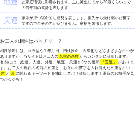
地運
ど家庭環境に影響されます。主に誕生してから20歳くらいまで
の若年期の運勢を表します。
家系が持つ宿命的な運勢を表します。祖先から受け継いだ苗字
天運
ですので自分の力が及びません。家柄を象徴します。
お二人の相性はバッチリ！？
相性診断には、血液型や生年月日、四柱推命、占星術などさまざまな占いが
ありますが、当サイトはお二人の
名前の画数
からカンタンに診断します。
名前には、総運、人運、外運、地運、天運と5つの運勢
『五運』
がありま
す。お二人の現在の名前の五運と、お互いの苗字を入れ替えた五運を占い、
吉
と
凶
に関わるキーワードを抽出しズバリ診断します！運命のお相手が見
つかるかも！