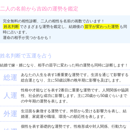
二人の名前から吉凶の運勢を鑑定
完全無料の相性診断、二人の相性を名前の画数で占います！
姓名判断
でさまざまな運勢を鑑定し、結婚後の
苗字が変わった運勢
も同
時に占います。
運命の相手が見つかるかも！
姓名判断で五運を占う
結婚で嫁・婿になり、相手の苗字に変わった時の運勢も同時に診断します！
あなたの人生を表す1番重要な運勢です。生涯を通じて影響する
総運
総合運となり、主に50歳以降の晩年期に影響を及ぼします。
性格や才能などを表す2番目に重要な運勢です。人間関係や協調
人運
性、社会的な成功に影響します。主に20歳から50歳ぐらいまで
の中年期の運勢を表します。
生活面を象徴する運勢です。外部から受ける影響力を表し、結
外運
婚運、家庭運や職場、環境への順応性を表します。
個性を表す基礎的な運勢です。性格形成や対人関係、行動力な