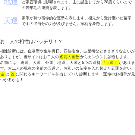
地運
ど家庭環境に影響されます。主に誕生してから20歳くらいまで
の若年期の運勢を表します。
家系が持つ宿命的な運勢を表します。祖先から受け継いだ苗字
天運
ですので自分の力が及びません。家柄を象徴します。
お二人の相性はバッチリ！？
相性診断には、血液型や生年月日、四柱推命、占星術などさまざまな占いが
ありますが、当サイトはお二人の
名前の画数
からカンタンに診断します。
名前には、総運、人運、外運、地運、天運と5つの運勢
『五運』
がありま
す。お二人の現在の名前の五運と、お互いの苗字を入れ替えた五運を占い、
吉
と
凶
に関わるキーワードを抽出しズバリ診断します！運命のお相手が見
つかるかも！