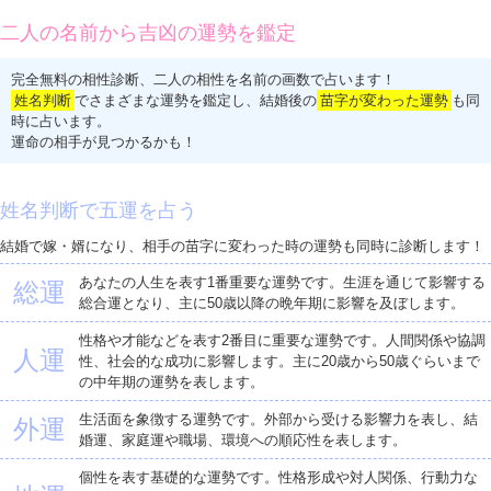
二人の名前から吉凶の運勢を鑑定
完全無料の相性診断、二人の相性を名前の画数で占います！
姓名判断
でさまざまな運勢を鑑定し、結婚後の
苗字が変わった運勢
も同
時に占います。
運命の相手が見つかるかも！
姓名判断で五運を占う
結婚で嫁・婿になり、相手の苗字に変わった時の運勢も同時に診断します！
あなたの人生を表す1番重要な運勢です。生涯を通じて影響する
総運
総合運となり、主に50歳以降の晩年期に影響を及ぼします。
性格や才能などを表す2番目に重要な運勢です。人間関係や協調
人運
性、社会的な成功に影響します。主に20歳から50歳ぐらいまで
の中年期の運勢を表します。
生活面を象徴する運勢です。外部から受ける影響力を表し、結
外運
婚運、家庭運や職場、環境への順応性を表します。
個性を表す基礎的な運勢です。性格形成や対人関係、行動力な