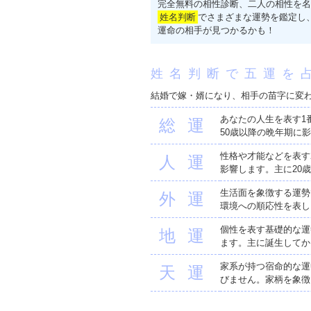
完全無料の相性診断、二人の相性を名
姓名判断
でさまざまな運勢を鑑定し
運命の相手が見つかるかも！
姓名判断で五運を
結婚で嫁・婿になり、相手の苗字に変
あなたの人生を表す1
総運
50歳以降の晩年期に
性格や才能などを表す
人運
影響します。主に20
生活面を象徴する運勢
外運
環境への順応性を表し
個性を表す基礎的な運
地運
ます。主に誕生してか
家系が持つ宿命的な運
天運
びません。家柄を象徴