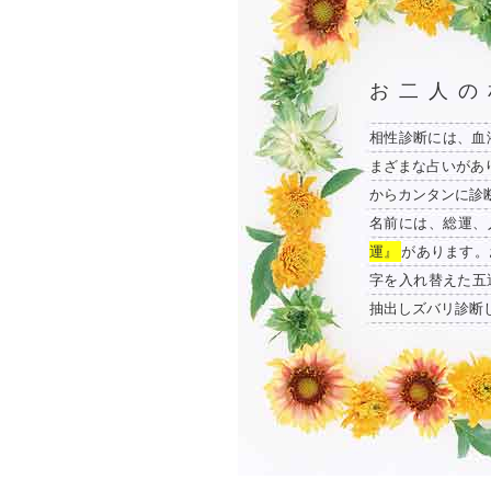
お二人の
相性診断には、血
まざまな占いがあ
からカンタンに診
名前には、総運、
運』
があります。
字を入れ替えた五
抽出しズバリ診断