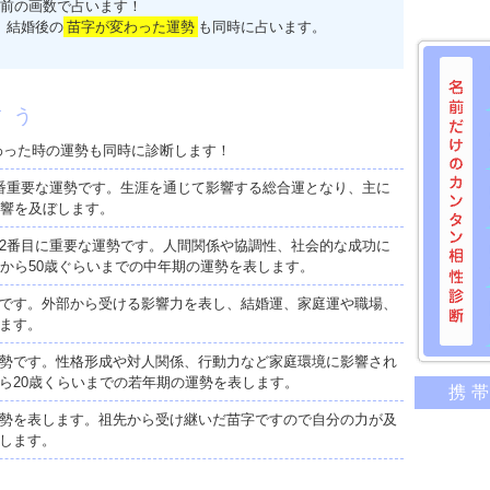
前の画数で占います！
、結婚後の
苗字が変わった運勢
も同時に占います。
占う
わった時の運勢も同時に診断します！
番重要な運勢です。生涯を通じて影響する総合運となり、主に
影響を及ぼします。
2番目に重要な運勢です。人間関係や協調性、社会的な成功に
歳から50歳ぐらいまでの中年期の運勢を表します。
です。外部から受ける影響力を表し、結婚運、家庭運や職場、
ます。
勢です。性格形成や対人関係、行動力など家庭環境に影響され
名前だけ
ら20歳くらいまでの若年期の運勢を表します。
携
意外に
勢を表します。祖先から受け継いだ苗字ですので自分の力が及
二人の
します。
相性の
相手の