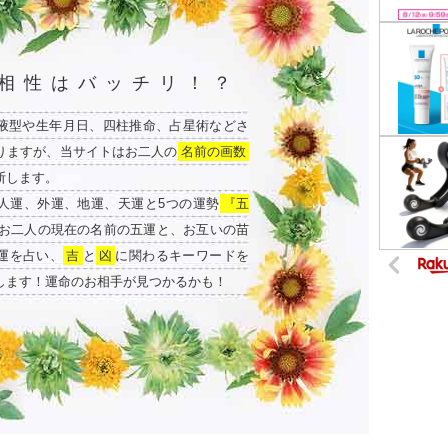
相性はバッチリ！？
液型や生年月日、四柱推命、占星術などさ
りますが、当サイトはお二人の
名前の画数
断します。
人運、外運、地運、天運と5つの運勢
『五
お二人の現在の名前の五運と、お互いの苗
運を占い、
吉
と
凶
に関わるキーワードを
します！運命のお相手が見つかるかも！