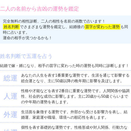
二人の名前から吉凶の運勢を鑑定
完全無料の相性診断、二人の相性を名前の画数で占います！
姓名判断
でさまざまな運勢を鑑定し、結婚後の
苗字が変わった運勢
も同
時に占います。
運命の相手が見つかるかも！
姓名判断で五運を占う
結婚で嫁・婿になり、相手の苗字に変わった時の運勢も同時に診断します！
あなたの人生を表す1番重要な運勢です。生涯を通じて影響する
総運
総合運となり、主に50歳以降の晩年期に影響を及ぼします。
性格や才能などを表す2番目に重要な運勢です。人間関係や協調
人運
性、社会的な成功に影響します。主に20歳から50歳ぐらいまで
の中年期の運勢を表します。
生活面を象徴する運勢です。外部から受ける影響力を表し、結
外運
婚運、家庭運や職場、環境への順応性を表します。
個性を表す基礎的な運勢です。性格形成や対人関係、行動力な