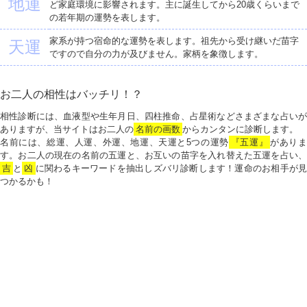
地運
ど家庭環境に影響されます。主に誕生してから20歳くらいまで
の若年期の運勢を表します。
家系が持つ宿命的な運勢を表します。祖先から受け継いだ苗字
天運
ですので自分の力が及びません。家柄を象徴します。
お二人の相性はバッチリ！？
相性診断には、血液型や生年月日、四柱推命、占星術などさまざまな占いが
ありますが、当サイトはお二人の
名前の画数
からカンタンに診断します。
名前には、総運、人運、外運、地運、天運と5つの運勢
『五運』
がありま
す。お二人の現在の名前の五運と、お互いの苗字を入れ替えた五運を占い、
吉
と
凶
に関わるキーワードを抽出しズバリ診断します！運命のお相手が見
つかるかも！