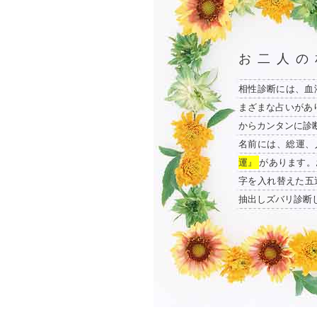
お二人の
相性診断には、血
まざまな占いがあ
からカンタンに診
名前には、総運、
運』
があります。
字を入れ替えた五
抽出しズバリ診断