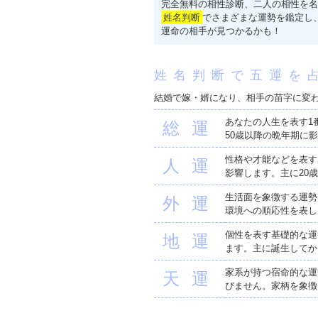
完全無料の相性診断、二人の相性を名
姓名判断
でさまざまな運勢を鑑定し
運命の相手が見つかるかも！
姓名判断で五運を
結婚で嫁・婿になり、相手の苗字に変
あなたの人生を表す1
総運
50歳以降の晩年期に
性格や才能などを表す
人運
影響します。主に20
生活面を象徴する運勢
外運
環境への順応性を表し
個性を表す基礎的な運
地運
ます。主に誕生してか
家系が持つ宿命的な運
天運
びません。家柄を象徴