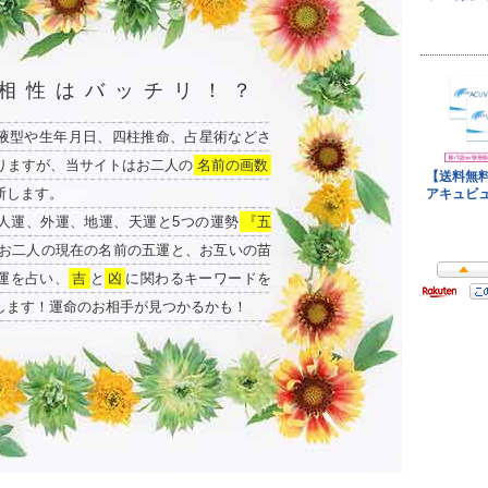
相性はバッチリ！？
液型や生年月日、四柱推命、占星術などさ
りますが、当サイトはお二人の
名前の画数
断します。
人運、外運、地運、天運と5つの運勢
『五
お二人の現在の名前の五運と、お互いの苗
運を占い、
吉
と
凶
に関わるキーワードを
します！運命のお相手が見つかるかも！