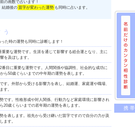
前の画数で占います！
、結婚後の
苗字が変わった運勢
も同時に占います。
占う
わった時の運勢も同時に診断します！
番重要な運勢です。生涯を通じて影響する総合運となり、主に
影響を及ぼします。
2番目に重要な運勢です。人間関係や協調性、社会的な成功に
歳から50歳ぐらいまでの中年期の運勢を表します。
です。外部から受ける影響力を表し、結婚運、家庭運や職場、
ます。
勢です。性格形成や対人関係、行動力など家庭環境に影響され
名前だけ
ら20歳くらいまでの若年期の運勢を表します。
携
意外に
勢を表します。祖先から受け継いだ苗字ですので自分の力が及
二人の
します。
相性の
相手の