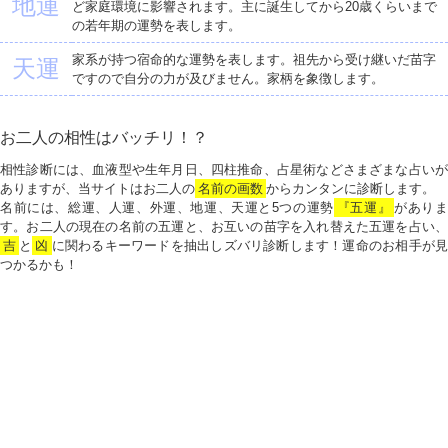
地運
ど家庭環境に影響されます。主に誕生してから20歳くらいまで
の若年期の運勢を表します。
家系が持つ宿命的な運勢を表します。祖先から受け継いだ苗字
天運
ですので自分の力が及びません。家柄を象徴します。
お二人の相性はバッチリ！？
相性診断には、血液型や生年月日、四柱推命、占星術などさまざまな占いが
ありますが、当サイトはお二人の
名前の画数
からカンタンに診断します。
名前には、総運、人運、外運、地運、天運と5つの運勢
『五運』
がありま
す。お二人の現在の名前の五運と、お互いの苗字を入れ替えた五運を占い、
吉
と
凶
に関わるキーワードを抽出しズバリ診断します！運命のお相手が見
つかるかも！