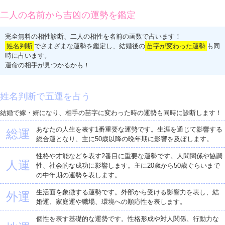
二人の名前から吉凶の運勢を鑑定
完全無料の相性診断、二人の相性を名前の画数で占います！
姓名判断
でさまざまな運勢を鑑定し、結婚後の
苗字が変わった運勢
も同
時に占います。
運命の相手が見つかるかも！
姓名判断で五運を占う
結婚で嫁・婿になり、相手の苗字に変わった時の運勢も同時に診断します！
あなたの人生を表す1番重要な運勢です。生涯を通じて影響する
総運
総合運となり、主に50歳以降の晩年期に影響を及ぼします。
性格や才能などを表す2番目に重要な運勢です。人間関係や協調
人運
性、社会的な成功に影響します。主に20歳から50歳ぐらいまで
の中年期の運勢を表します。
生活面を象徴する運勢です。外部から受ける影響力を表し、結
外運
婚運、家庭運や職場、環境への順応性を表します。
個性を表す基礎的な運勢です。性格形成や対人関係、行動力な